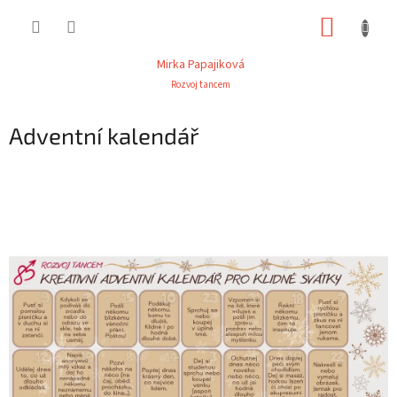
Přejít
NÁKUP
na
obsah
KOŠÍK
Mirka Papajiková
Rozvoj tancem
Adventní kalendář