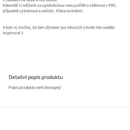
v naladění na sebe a své blízké.
Kalendář si můžete za symbolickou cenu pořídit a stáhnout v PDF,
případně vytisknout a umístit.. třeba na lednici.
A kdo ví, možná, že tam zůstane i po Vánocích a bude Vás nadále
inspirovat :)
Detailní popis produktu
Popis produktu není dostupný
Z
á
p
a