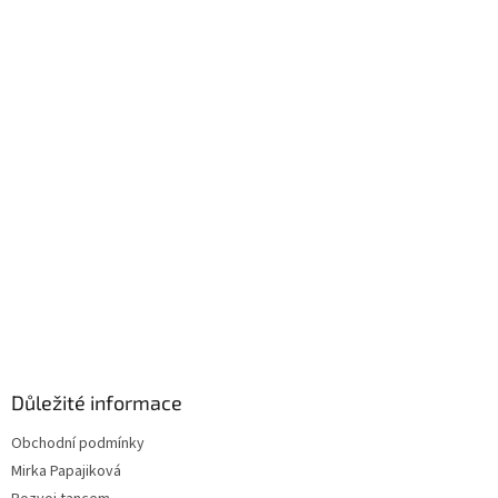
t
í
Důležité informace
Obchodní podmínky
Mirka Papajiková