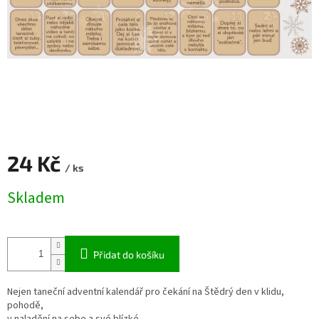
24 Kč
/ ks
Měrná
Skladem
cena:
Přidat do košíku
Nejen taneční adventní kalendář pro čekání na Štědrý den v klidu,
pohodě,