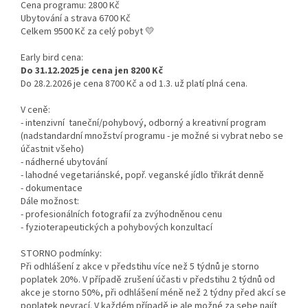
Cena programu: 2800 Kč
Ubytování a strava 6700 Kč
Celkem 9500 Kč za celý pobyt 💛
Early bird cena:
Do 31.12.2025 je cena jen 8200 Kč
Do 28.2.2026 je cena 8700 Kč a od 1.3. už platí plná cena.
V ceně:
- intenzivní taneční/pohybový, odborný a kreativní program
(nadstandardní množství programu - je možné si vybrat nebo se
účastnit všeho)
- nádherné ubytování
- lahodné vegetariánské, popř. veganské jídlo třikrát denně
- dokumentace
Dále možnost:
- profesionálních fotografií za zvýhodněnou cenu
- fyzioterapeutických a pohybových konzultací
STORNO podmínky:
Při odhlášení z akce v předstihu více než 5 týdnů je storno
poplatek 20%. V případě zrušení účasti v předstihu 2 týdnů od
akce je storno 50%, při odhlášení méně než 2 týdny před akcí se
poplatek nevrací. V každém případě je ale možné za sebe najít