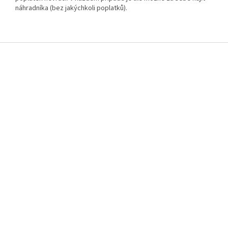
náhradníka (bez jakýchkoli poplatků).
Z
á
p
a
t
í