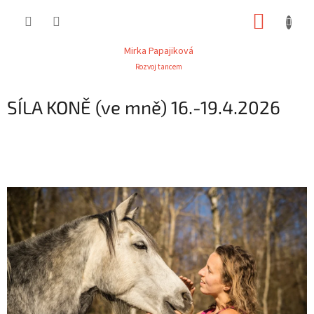
Přejít
NÁKUP
na
obsah
KOŠÍK
Mirka Papajiková
Rozvoj tancem
SÍLA KONĚ (ve mně) 16.-19.4.2026