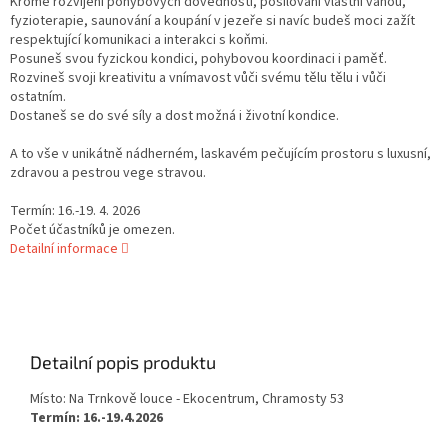
Kromě rozvíjení pohybových dovedností, posilování vlastní vahou,
fyzioterapie, saunování a koupání v jezeře si navíc budeš moci zažít
respektující komunikaci a interakci s koňmi.
Posuneš svou fyzickou kondici, pohybovou koordinaci i paměť.
Rozvineš svoji kreativitu a vnímavost vůči svému tělu tělu i vůči
ostatním.
Dostaneš se do své síly a dost možná i životní kondice.
A to vše v unikátně nádherném, laskavém pečujícím prostoru s luxusní,
zdravou a pestrou vege stravou.
Termín: 16.-19. 4. 2026
Počet účastníků je omezen.
Detailní informace
Detailní popis produktu
Místo: Na Trnkově louce - Ekocentrum, Chramosty 53
Termín: 16.-19.4.2026