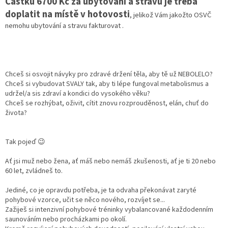
Částku 6700 Kč za ubytování a stravu je třeba
doplatit na místě v hotovosti
, jelikož Vám jakožto OSVČ
nemohu ubytování a stravu fakturovat .
Chceš si osvojit návyky pro zdravé držení těla, aby tě už NEBOLELO?
Chceš si vybudovat SVALY tak, aby ti lépe fungoval metabolismus a
udržel/a sis zdraví a kondici do vysokého věku?
Chceš se rozhýbat, oživit, cítit znovu rozprouděnost, elán, chuť do
života?
Tak pojeď
😉
Ať jsi muž nebo žena, ať máš nebo nemáš zkušenosti, ať je ti 20 nebo
60 let, zvládneš to.
Jediné, co je opravdu potřeba, je ta odvaha překonávat zaryté
pohybové vzorce, učit se něco nového, rozvíjet se...
Zažiješ si intenzivní pohybové tréninky vybalancované každodenním
saunováním nebo procházkami po okolí.