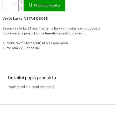
Přidat do košíku
Verše Lásky: VZTAH K SOBĚ
Básnická sbírka 13 básní na téma lásky v mnoha jejích podobách
doprovázená poetickými a tématickými fotografiemi.
Autorka textů i fotografií: Mirka Papajiková.
Autor obálky: Florian Divi
Detailní popis produktu
Popis produktu není dostupný
Z
á