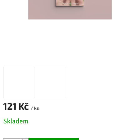
121 Kč
/ ks
Měrná
Skladem
cena: