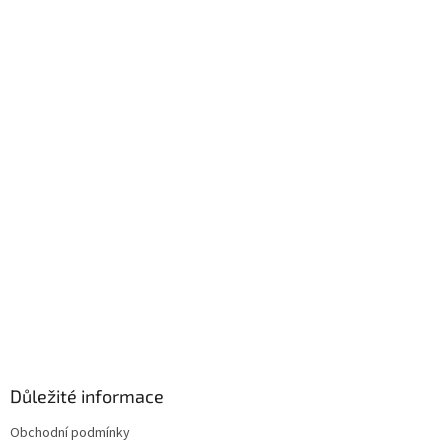
p
a
t
í
Důležité informace
Obchodní podmínky