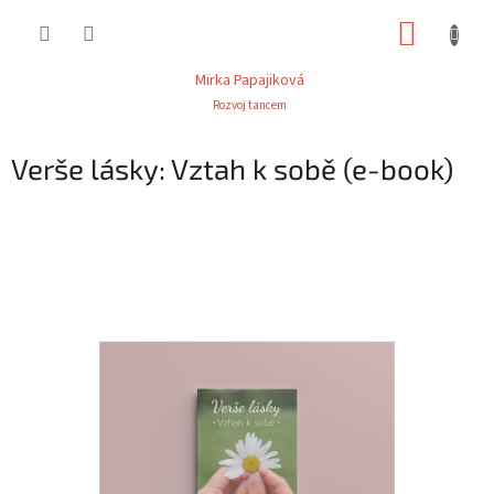
Přejít
NÁKUP
na
obsah
KOŠÍK
Mirka Papajiková
Rozvoj tancem
Verše lásky: Vztah k sobě (e-book)